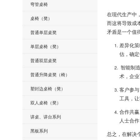
弯管桌椅
在现代生产中
桌椅（凳）
而这将导致成
矛盾是一个值
普通单层桌凳
差异化策
单层桌椅（凳）
估，确定
普通双层桌凳
智能制造
普通升降桌凳（椅）
术，企业
塑封边桌椅（凳）
客户参与
工具，让
双人桌椅（凳）
合作共赢
讲桌、讲台系列
人士合作
黑板系列
总之，在解决