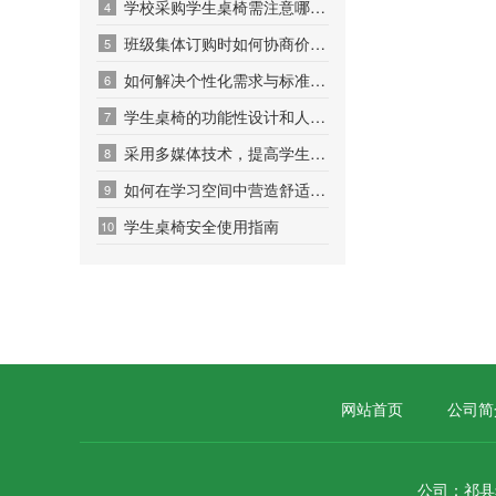
学校采购学生桌椅需注意哪些事项？
4
班级集体订购时如何协商价格和配送方式？
5
如何解决个性化需求与标准化生产的矛盾？
6
学生桌椅的功能性设计和人性化设计
7
采用多媒体技术，提高学生桌椅的使用效果
8
如何在学习空间中营造舒适、健康的学习氛围？
9
学生桌椅安全使用指南
10
网站首页
公司简
公司：祁县